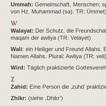
Ummah:
Gemeinschaft, Menschen; sp
von Hz. Muhammad (sa). TR: Ümmet
W
Walayat:
Der Schutz, die Freundschaf
maqam der awliya (TR: Velayet)
Wali
: ein Heiliger und Freund Allahs.
Namen Allahs. Plural: Awliya (TR: veli
Wird:
Täglich praktizierte Gottesvereh
Z
Zahid:
Eine Person die ‚zuhd’ praktizi
Zhikr:
(siehe ,Dhikr’)