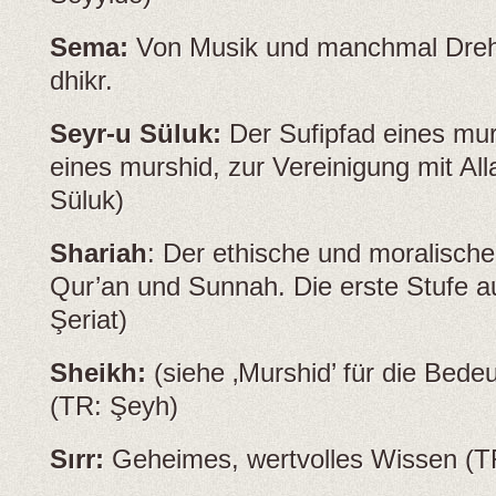
Sema:
Von Musik und manchmal Dreh
dhikr.
Seyr-u Süluk:
Der Sufipfad eines mur
eines murshid, zur Vereinigung mit Al
Süluk)
Shariah
: Der ethische und moralisch
Qur’an und Sunnah. Die erste Stufe a
Şeriat)
Sheikh:
(siehe ‚Murshid’ für die Bed
(TR: Şeyh)
Sırr:
Geheimes, wertvolles Wissen (TR