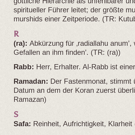
göttliche Hierarchie als unfehlbarer un
spiritueller Führer leitet; der größte m
murshids einer Zeitperiode. (TR: Kutu
R
(ra):
Abkürzung für ‚radiallahu anum’, 
Gefallen an ihm finden’. (TR: (ra))
Rabb:
Herr, Erhalter. Al-Rabb ist ein
Ramadan:
Der Fastenmonat, stimmt 
Datum an dem der Koran zuerst überli
Ramazan)
S
Safa:
Reinheit, Aufrichtigkeit, Klarheit