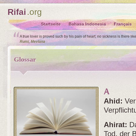
Rifai
.org
Startseite
Bahasa Indonesia
Français
A true lover is proved such by his pain of heart; no sickness is there lik
Rumi, Mevlana
Glossar
A
Ahid:
Ver
Verpflicht
Ahirat:
D
Tod, der B