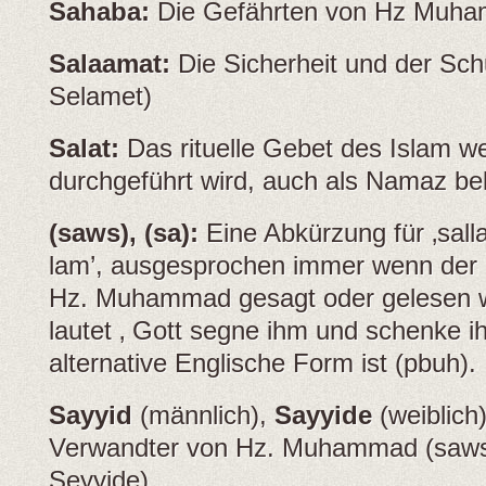
Sahaba:
Die Gefährten von Hz Muha
Salaamat:
Die Sicherheit und der Sch
Selamet)
Salat:
Das rituelle Gebet des Islam w
durchgeführt wird, auch als Namaz b
(saws), (sa):
Eine Abkürzung für ‚salla
lam’, ausgesprochen immer wenn der
Hz. Muhammad gesagt oder gelesen w
lautet ‚ Gott segne ihm und schenke ih
alternative Englische Form ist (pbuh).
Sayyid
(männlich),
Sayyide
(weiblich
Verwandter von Hz. Muhammad (saws)
Seyyide)