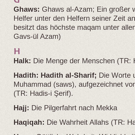
Ghaws:
Ghaws al-Azam; Ein großer wa
Helfer unter den Helfern seiner Zeit a
besitzt das höchste maqam unter alle
Gavs-ül Azam)
H
Halk:
Die Menge der Menschen (TR: 
Hadith:
Hadith al-Sharif;
Die Worte 
Muhammad (saws), aufgezeichnet von
(TR: Hadis-i Şerif).
Hajj:
Die Pilgerfahrt nach Mekka
Haqiqah:
Die Wahrheit Allahs (TR: Ha