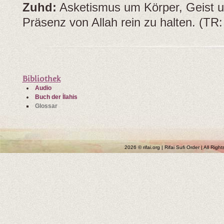
Zuhd:
Asketismus um Körper, Geist un
Präsenz von Allah rein zu halten. (TR
Bibliothek
Audio
Buch der İlahis
Glossar
2026 © rifai.org | Rifai Sufi Order | All Rig