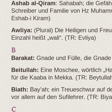
Ashab al-Qiram
: Sahabah; die Gefäh
Schreiber und Familie von Hz Muham
Eshab-i Kiram)
Awliya:
(Plural) Die Heiligen und Freu
Einzahl heißt „wali“. (TR: Evliya)
B
Barakat:
Gnade und Fülle, die Gnade 
Beitullah:
Eine Moschee, wörtlich „Ha
für die Kaaba in Mekka. (TR: Beytulla
Biath:
Bay’ah; ein Treueschwur auf de
vor allem auf den Sufilehrer. (TR: Biya
C