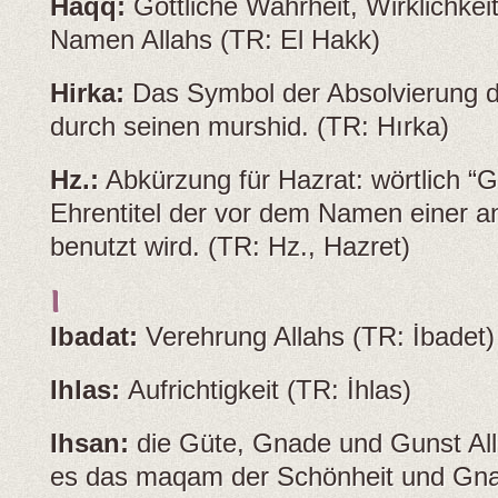
Haqq:
Göttliche Wahrheit, Wirklichkeit
Namen Allahs (TR: El Hakk)
Hirka:
Das Symbol der Absolvierung d
durch seinen murshid. (TR: Hırka)
Hz.:
Abkürzung für Hazrat: wörtlich “G
Ehrentitel der vor dem Namen einer 
benutzt wird. (TR: Hz., Hazret)
I
Ibadat:
Verehrung Allahs (TR: İbadet)
Ihlas:
Aufrichtigkeit (TR: İhlas)
Ihsan:
die Güte, Gnade und Gunst All
es das maqam der Schönheit und Gna