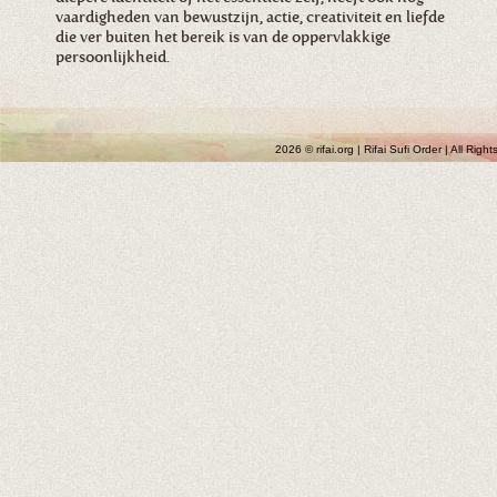
vaardigheden van bewustzijn, actie, creativiteit en liefde
die ver buiten het bereik is van de oppervlakkige
persoonlijkheid.
2026 © rifai.org | Rifai Sufi Order | All Rig