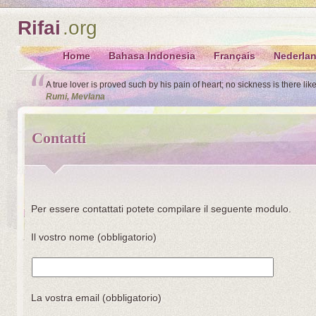
Rifai
.org
Home
Bahasa Indonesia
Français
Nederla
A true lover is proved such by his pain of heart; no sickness is there lik
Rumi, Mevlana
Contatti
Per essere contattati potete compilare il seguente modulo.
Il vostro nome (obbligatorio)
La vostra email (obbligatorio)