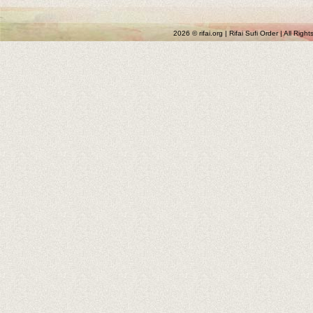
2026 © rifai.org | Rifai Sufi Order | All Rig