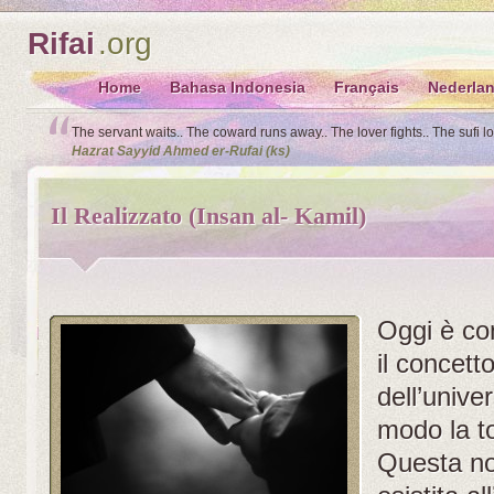
Rifai
.org
Home
Bahasa Indonesia
Français
Nederla
The servant waits.. The coward runs away.. The lover fights.. The sufi l
Hazrat Sayyid Ahmed er-Rufai (ks)
Il Realizzato (Insan al- Kamil)
Oggi è co
il concett
dell’univer
modo la to
Questa no