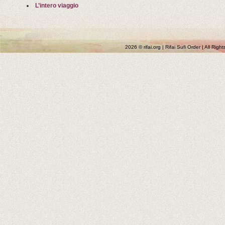
L’intero viaggio
2026 © rifai.org | Rifai Sufi Order | All Rig