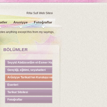
Rifai Sufi Web Sitesi
atler
Arusiyye
Fotoğraflar
uotes anything except this from my sayings,
BÖLÜMLER
Seyyid Abdüsselâm el-Esmer Hazretleri
Gençliği, eğitimi, seyahatleri
Arûsiyye Tarikatı’nın Kuruluşu ve Yayılması
Eserleri
Tarikat Silsilesi
Fotoğraflar