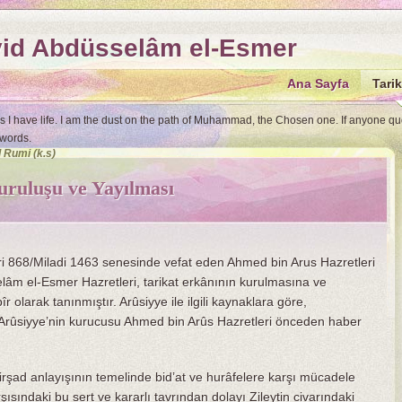
yid Abdüsselâm el-Esmer
Ana Sayfa
Tarik
as I have life. I am the dust on the path of Muhammad, the Chosen one. If anyone q
 words.
Rumi (k.s)
uruluşu ve Yayılması
cri 868/Miladi 1463 senesinde vefat eden Ahmed bin Arus Hazretleri
lâm el-Esmer Hazretleri, tarikat erkânının kurulmasına ve
r olarak tanınmıştır. Arûsiyye ile ilgili kaynaklara göre,
Arûsiyye’nin kurucusu Ahmed bin Arûs Hazretleri önceden haber
rşad anlayışının temelinde bid’at ve hurâfelere karşı mücadele
şısındaki bu sert ve kararlı tavrından dolayı Zileytin civarındaki