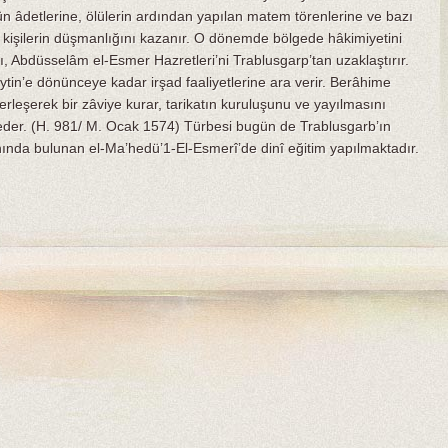
ğün âdetlerine, ölülerin ardından yapılan matem törenlerine ve bazı
lu kişilerin düşmanlığını kazanır. O dönemde bölgede hâkimiyetini
 Abdüsselâm el-Esmer Hazretleri’ni Trablusgarp’tan uzaklaştırır.
tin’e dönünceye kadar irşad faaliyetlerine ara verir. Berâhime
yerleşerek bir zâviye kurar, tarikatın kuruluşunu ve yayılmasını
t eder. (H. 981/ M. Ocak 1574) Türbesi bugün de Trablusgarb’ın
anında bulunan el-Ma’hedü’1-El-Esmerî’de dinî eğitim yapılmaktadır.