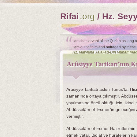
Rifai
.org
/ Hz. Sey
I am the servant of the Qur'an as long 
I am quit of him and outraged by these
Hz. Mawlana Jalal-ad-Din Muhammad 
Arûsiyye Tarikatı’nın K
Arûsiyye Tarikatı aslen Tunus’ta, Hi
zamanında ortaya çıkmıştır. Abdüsse
yayılmasına öncü olduğu için, ikinci pî
Abdüsselâm el–Esmer’in geleceğini 
vermiştir.
Abdüsselâm el-Esmer Hazretleri’nin i
etmek yatar. Bid’at ve hurâfelerin kar