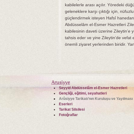
kabilelerle arası açılır. Yöredeki dü
geleneklere karşı çıktığı için, nüfuz
güçlendirmek isteyen Hafsî hanedanı,
Abdüsselâm el-Esmer Hazretleri Ziley
kabilesinin daveti üzerine Zileytin’e 
tahsis eder ve yine Zileytin’de vefa
önemli ziyaret yerlerinden biridir. Y
Arusiyye
Seyyid Abdüsselâm el-Esmer Hazretleri
Gençliği, eğitimi, seyahatleri
Arûsiyye Tarikatı’nın Kuruluşu ve Yayılması
Eserleri
Tarikat Silsilesi
Fotoğraflar