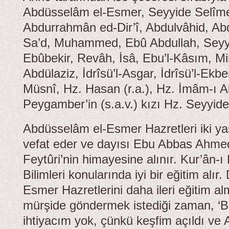
Abdüsselâm el-Esmer, Seyyide Selîme
Abdurrahmân ed-Dir’î, Abdulvâhid, Abdü
Sa’d, Muhammed, Ebû Abdullah, Seyy
Ebûbekir, Revâh, İsâ, Ebu’l-Kâsım, Mi
Abdülaziz, İdrîsü’l-Asgar, İdrîsü’l-Ekb
Müsnî, Hz. Hasan (r.a.), Hz. İmâm-ı Ali 
Peygamber’in (s.a.v.) kızı Hz. Seyyide
Abdüsselâm el-Esmer Hazretleri iki ya
vefat eder ve dayısı Ebu Abbas Ahmed
Feytûri’nin himayesine alınır. Kur’ân-
Bilimleri konularında iyi bir eğitim alı
Esmer Hazretlerini daha ileri eğitim a
mürşide göndermek istediği zaman, ‘B
ihtiyacım yok, çünkü keşfim açıldı ve 