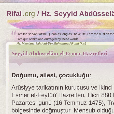
Rifai
.org
/ Hz. Seyyid Abdüssel
I am the servant of the Qur'an as long as I have life. I am the dust o
I am quit of him and outraged by these words.
Hz. Mawlana Jalal-ad-Din Muhammad Rumi (k.s)
Seyyid Abdüsselâm el-Esmer Hazretleri
Doğumu, ailesi, çocukluğu
:
Arûsiyye tarikatının kurucusu ve ikinci
Esmer el-Feytûrî Hazretleri, Hicri 880 
Pazartesi günü (16 Temmuz 1475), Trab
bölgesinde doğmuştur. Mensub olduğu