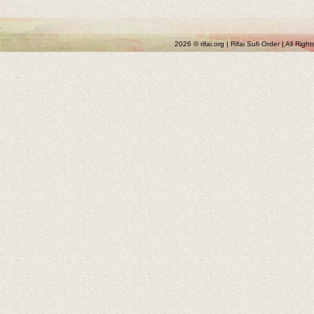
2026 © rifai.org | Rifai Sufi Order | All Rig