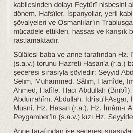
kabilesinden dolayı Feytûrî nisbesini a
dönem, Hafsîler, İspanyollar, yerli kabi
şövalyeleri ve Osmanlılar’ın Trablusgar
mücadele ettikleri, hassas ve karışık 
rastlamaktadır.
Sülâlesi baba ve anne tarafından Hz.
(s.a.v.) torunu Hazreti Hasan’a (r.a.) 
şeceresi sırasıyla şöyledir: Seyyid A
Selim, Muhammed, Sâlim, Hamîde, İm
Ahmed, Halîfe, Hacı Abdullah (Binbîl),
Abdurrahîm, Abdullah, İdrîsü’l-Asgar, İ
Müsnî, Hz. Hasan (r.a.), Hz. İmâm-ı Ali 
Peygamber’in (s.a.v.) kızı Hz. Seyyide
Anne tarafından ise şeceresi sırasıyla