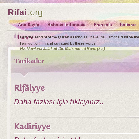
Rifai
.org
Ana Sayfa
Bahasa Indonesia
Français
Italiano
İletişim
I am the servant of the Qur'an as long as I have life. I am the dust o
I am quit of him and outraged by these words.
Hz. Mawlana Jalal-ad-Din Muhammad Rumi (k.s)
Tarikatler
Rifâiyye
Daha fazlası için tıklayınız..
Kadiriyye