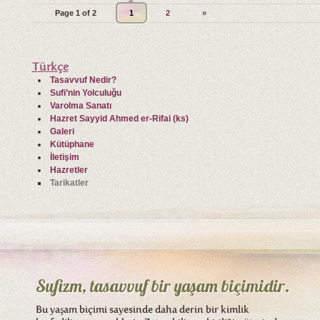
Page 1 of 2
1
2
»
Türkçe
Tasavvuf Nedir?
Sufi’nin Yolculuğu
Varolma Sanatı
Hazret Sayyid Ahmed er-Rifai (ks)
Galeri
Kütüphane
İletişim
Hazretler
Tarikatler
Sufizm, tasavvuf bir yaşam biçimidir.
Bu yaşam biçimi sayesinde daha derin bir kimlik