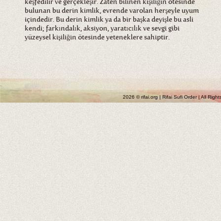
keşfedilir ve gerçekleşir. Zaten bilinen kişiliğin ötesinde
bulunan bu derin kimlik, evrende varolan herşeyle uyum
içindedir. Bu derin kimlik ya da bir başka deyişle bu asli
kendi; farkındalık, aksiyon, yaratıcılık ve sevgi gibi
yüzeysel kişiliğin ötesinde yeteneklere sahiptir.
2026 © rifai.org | Rifai Sufi Order | All Rig