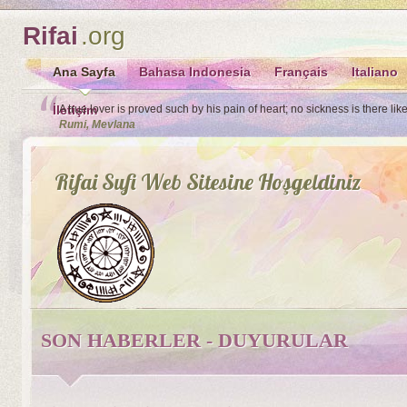
Rifai
.org
Ana Sayfa
Bahasa Indonesia
Français
Italiano
İletişim
A true lover is proved such by his pain of heart; no sickness is there lik
Rumi, Mevlana
Rifai Sufi Web Sitesine Hoşgeldiniz
SON HABERLER - DUYURULAR