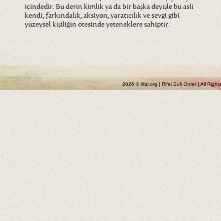
içindedir. Bu derin kimlik ya da bir başka deyişle bu asli
kendi; farkındalık, aksiyon, yaratıcılık ve sevgi gibi
yüzeysel kişiliğin ötesinde yeteneklere sahiptir.
2026 © rifai.org | Rifai Sufi Order | All Rig