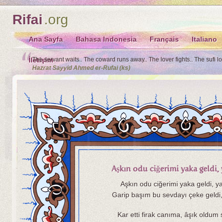
Rifai
.org
Ana Sayfa
Bahasa Indonesia
Français
Italiano
İletişim
The servant waits.. The coward runs away.. The lover fights.. The sufi l
Hazrat Sayyid Ahmed er-Rufai (ks)
Aşkın odu ciğerimi yaka geldi,
Aşkın odu ciğerimi yaka geldi, y
Garip başım bu sevdayı çeke geldi,
Kar etti firak canıma, âşık oldum